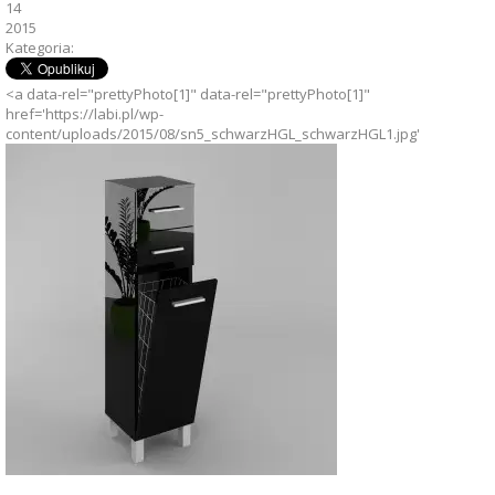
14
2015
Kategoria:
<a data-rel="prettyPhoto[1]" data-rel="prettyPhoto[1]"
href='https://labi.pl/wp-
content/uploads/2015/08/sn5_schwarzHGL_schwarzHGL1.jpg'