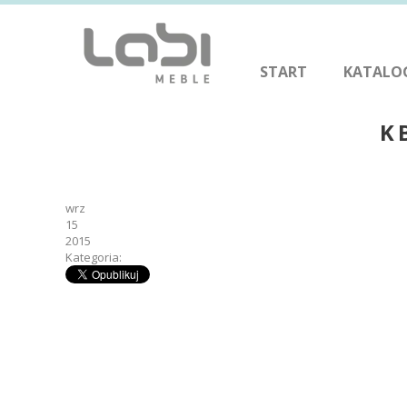
START
KATALO
K
wrz
15
2015
Kategoria: