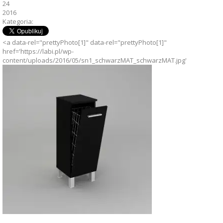
24
2016
Kategoria:
<a data-rel="prettyPhoto[1]" data-rel="prettyPhoto[1]"
href='https://labi.pl/wp-
content/uploads/2016/05/sn1_schwarzMAT_schwarzMAT.jpg'