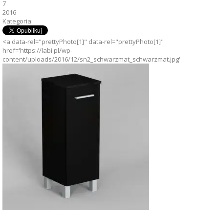
7
2016
Kategoria:
<a data-rel="prettyPhoto[1]" data-rel="prettyPhoto[1]"
href='https://labi.pl/wp-
content/uploads/2016/12/sn2_schwarzmat_schwarzmat.jpg'