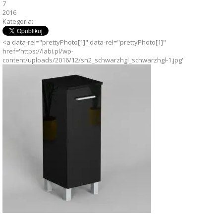
7
2016
Kategoria:
<a data-rel="prettyPhoto[1]" data-rel="prettyPhoto[1]"
href='https://labi.pl/wp-
content/uploads/2016/12/sn2_schwarzhgl_schwarzhgl-1.jpg'