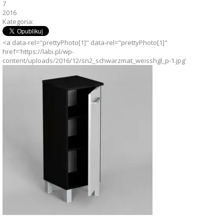
7
2016
Kategoria:
<a data-rel="prettyPhoto[1]" data-rel="prettyPhoto[1]"
href='https://labi.pl/wp-
content/uploads/2016/12/sn2_schwarzmat_weisshgl_p-1.jpg'