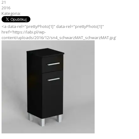
21
2016
Kategoria:
<a data-rel="prettyPhoto[1]" data-rel="prettyPhoto[1]"
href='https://labi.pl/wp-
content/uploads/2016/12/sn4_schwarzMAT_schwarzMAT.jpg'