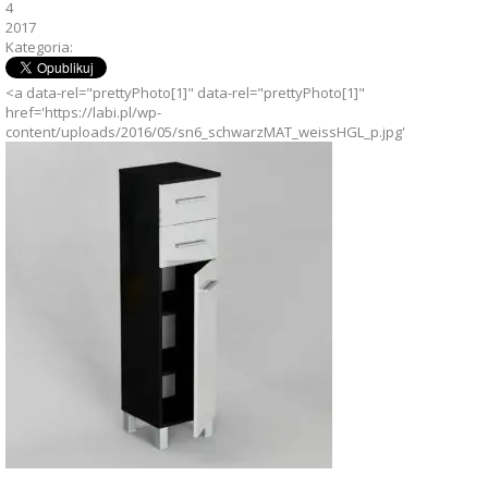
4
2017
Kategoria:
<a data-rel="prettyPhoto[1]" data-rel="prettyPhoto[1]"
href='https://labi.pl/wp-
content/uploads/2016/05/sn6_schwarzMAT_weissHGL_p.jpg'