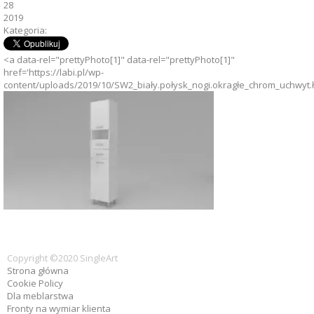
28
2019
Kategoria:
<a data-rel="prettyPhoto[1]" data-rel="prettyPhoto[1]"
href='https://labi.pl/wp-
content/uploads/2019/10/SW2_biały.połysk_nogi.okragłe_chrom_uchwyt.ł
Copyright ©2020 SingleArt
Strona główna
Cookie Policy
Dla meblarstwa
Fronty na wymiar klienta