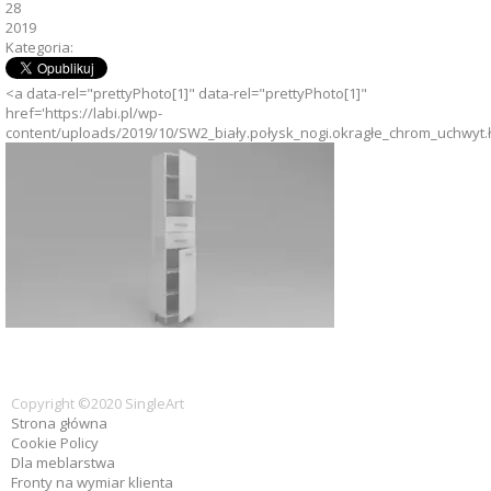
28
2019
Kategoria:
<a data-rel="prettyPhoto[1]" data-rel="prettyPhoto[1]"
href='https://labi.pl/wp-
content/uploads/2019/10/SW2_biały.połysk_nogi.okragłe_chrom_uchwyt.ł
Copyright ©2020 SingleArt
Strona główna
Cookie Policy
Dla meblarstwa
Fronty na wymiar klienta