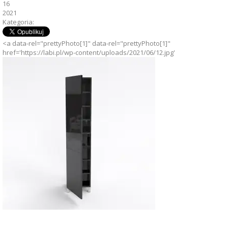
16
2021
Kategoria:
<a data-rel="prettyPhoto[1]" data-rel="prettyPhoto[1]"
href='https://labi.pl/wp-content/uploads/2021/06/12.jpg'