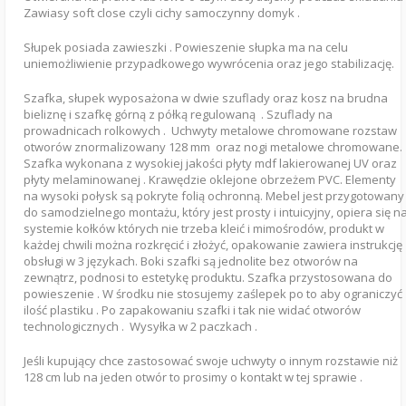
Zawiasy soft close czyli cichy samoczynny domyk .
Słupek posiada zawieszki . Powieszenie słupka ma na celu
uniemożliwienie przypadkowego wywrócenia oraz jego stabilizację.
Szafka, słupek wyposażona w dwie szuflady oraz kosz na brudna
bieliznę i szafkę górną z półką regulowaną . Szuflady na
prowadnicach rolkowych . Uchwyty metalowe chromowane rozstaw
otworów znormalizowany 128 mm oraz nogi metalowe chromowane.
Szafka wykonana z wysokiej jakości płyty mdf lakierowanej UV oraz
płyty melaminowanej . Krawędzie oklejone obrzeżem PVC. Elementy
na wysoki połysk są pokryte folią ochronną. Mebel jest przygotowany
do samodzielnego montażu, który jest prosty i intuicyjny, opiera się n
systemie kołków których nie trzeba kleić i mimośrodów, produkt w
każdej chwili można rozkręcić i złożyć, opakowanie zawiera instrukcję
obsługi w 3 językach. Boki szafki są jednolite bez otworów na
zewnątrz, podnosi to estetykę produktu. Szafka przystosowana do
powieszenie . W środku nie stosujemy zaślepek po to aby ograniczyć
ilość plastiku . Po zapakowaniu szafki i tak nie widać otworów
technologicznych . Wysyłka w 2 paczkach .
Jeśli kupujący chce zastosować swoje uchwyty o innym rozstawie niż
128 cm lub na jeden otwór to prosimy o kontakt w tej sprawie .