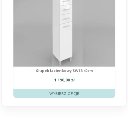
wybrać
na
stronie
produktu
Słupek łazienkowy SW13 40cm
1 190,00
zł
WYBIERZ OPCJE