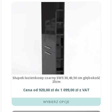
Ten
produkt
ma
wiele
wariantów.
Opcje
można
wybrać
na
stronie
produktu
Słupek łazienkowy czarny SW5 30,40,50 cm głębokość
25cm
Cena od
920,00
zł
do
1 099,00
zł
z VAT
WYBIERZ OPCJE