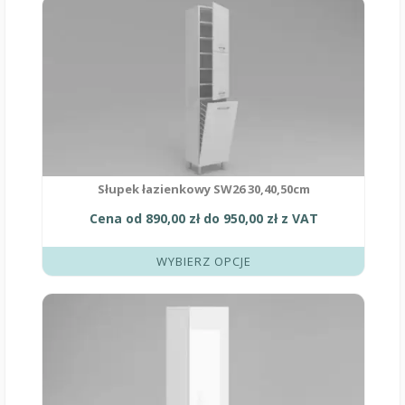
Ten
produkt
ma
wiele
wariantów.
Opcje
można
wybrać
na
stronie
produktu
Słupek łazienkowy SW26 30,40,50cm
Cena od
890,00
zł
do
950,00
zł
z VAT
WYBIERZ OPCJE
Ten
produkt
ma
wiele
wariantów.
Opcje
można