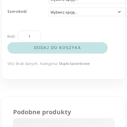
Szerokość
ilość
Słupek
DODAJ DO KOSZYKA
łazienkowy
SW35
30,40,50cm
SKU:
Brak danych
.
Kategoria:
Słupki łazienkowe
Podobne produkty
Ten
produkt