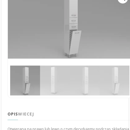
OPIS
WIECEJ
Otwierana na prawo lub lewo o czym decydujemy podczas składania 