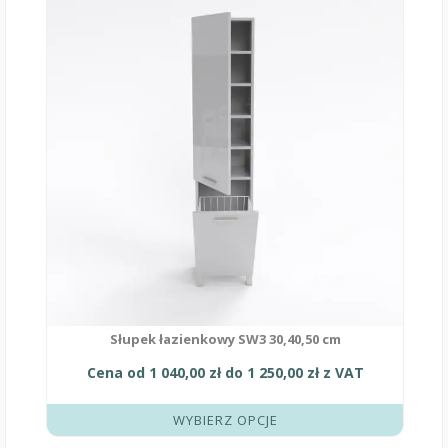
ma
wiele
wariantów.
Opcje
można
wybrać
na
stronie
produktu
Słupek łazienkowy SW3 30,40,50 cm
Cena od
1 040,00
zł
do
1 250,00
zł
z VAT
WYBIERZ OPCJE