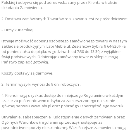
Polskiej i odbywa się pod adres wskazany przez Klienta w trakcie
składania Zamówienia.
2. Dostawa zamówionych Towarów realizowana jest za pośrednictwem:
– Firmy kurierskiej
Istnieje możliwość odbioru osobistego zamówionego towaru w naszym
zakładzie produkcyjnym: Labi Meble ul. Zesłańców Sybiru 9 64-920 Piła
od poniedziałku do piątku w godzinach od 7:30 do 13:30, z wyjątkiem
świąt państwowych. Odbierając zamówiony towar w sklepie, mogą
Państwo zapłacić gotówką.
Koszty dostawy są darmowe.
3. Termin wysyłki wynosi do 9 dni roboczych .
4. Klienci mogą uzyskać dostęp do niniejszego Regulaminu w każdym
czasie za pośrednictwem odsyłacza zamieszczonego na stronie
głównej serwisu www.labi.pl oraz pobrać go i sporządzić jego wydruk.
Utrwalenie, zabezpieczenie i udostępnienie danych zamówienia oraz
Ogólnych Warunków (regulamin sprzedaży) następuje za
pośrednictwem poczty elektronicznej. Wcześniejsze zamówienia mogą