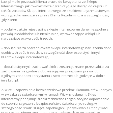
Labi.pl może pozbawić Klienta prawa do korzystania ze Sklepu
Internetowego, jak również może ograniczyć jego dostęp do części lub
całości zasobów Sklepu Internetowego, ze skutkiem natychmiastowym,
w przypadku naruszenia przez Klienta Regulaminu, a w szczególności,
gdy Klient:
– podał w trakcie rejestracji w sklepie internetowym dane niezgodne z
prawdą, niedokładne lub nieaktualne, wprowadzające w błąd lub
naruszające prawa osób trzecich,
– dopuścił się za pośrednictwem sklepu internetowego naruszenia dóbr
osobistych osób trzecich, w szczególności dóbr osobistych innych
klientów sklepu internetowego,
– dopuści się innych zachowań , które zostaną uznane przez Labi.pl za
zachowania niezgodne z obowiązującymi przepisami prawa lub
ogólnymi zasadami korzystania z sieci Internet lub godzące w dobre
imię Labi.pl.
2. W celu zapewnienia bezpieczeństwa przekazu komunikatów i danych
w związku ze świadczonymi w ramach Witryny usługami, Sklep
internetowy podejmuje środki techniczne i organizacyjne odpowiednie
do stopnia zagrożenia bezpieczeństwa świadczonych usług, w
szczególności środki służące zapobieganiu pozyskiwania i modyfikacji
przez osoby nieuprawnione danych osobowych przesyłanych w