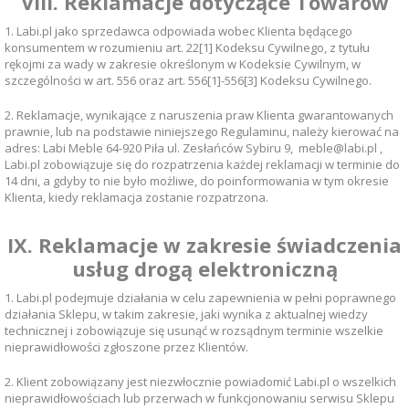
VIII. Reklamacje dotyczące Towarów
1. Labi.pl jako sprzedawca odpowiada wobec Klienta będącego
konsumentem w rozumieniu art. 22[1] Kodeksu Cywilnego, z tytułu
rękojmi za wady w zakresie określonym w Kodeksie Cywilnym, w
szczególności w art. 556 oraz art. 556[1]-556[3] Kodeksu Cywilnego.
2. Reklamacje, wynikające z naruszenia praw Klienta gwarantowanych
prawnie, lub na podstawie niniejszego Regulaminu, należy kierować na
adres: Labi Meble 64-920 Piła ul. Zesłańców Sybiru 9, meble@labi.pl ,
Labi.pl zobowiązuje się do rozpatrzenia każdej reklamacji w terminie do
14 dni, a gdyby to nie było możliwe, do poinformowania w tym okresie
Klienta, kiedy reklamacja zostanie rozpatrzona.
IX. Reklamacje w zakresie świadczenia
usług drogą elektroniczną
1. Labi.pl podejmuje działania w celu zapewnienia w pełni poprawnego
działania Sklepu, w takim zakresie, jaki wynika z aktualnej wiedzy
technicznej i zobowiązuje się usunąć w rozsądnym terminie wszelkie
nieprawidłowości zgłoszone przez Klientów.
2. Klient zobowiązany jest niezwłocznie powiadomić Labi.pl o wszelkich
nieprawidłowościach lub przerwach w funkcjonowaniu serwisu Sklepu