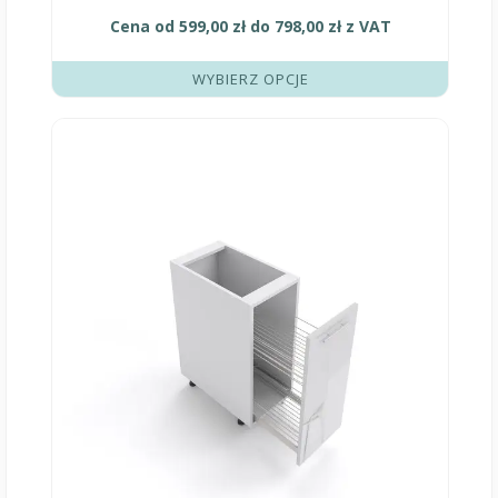
Cena od
599,00
zł
do
798,00
zł
z VAT
WYBIERZ OPCJE
Ten
produkt
ma
wiele
wariantów.
Opcje
można
wybrać
na
stronie
produktu