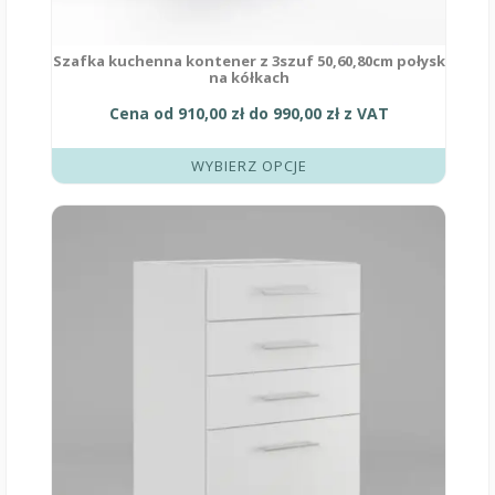
Szafka kuchenna kontener z 3szuf 50,60,80cm połysk
na kółkach
Cena od
910,00
zł
do
990,00
zł
z VAT
WYBIERZ OPCJE
Ten
produkt
ma
wiele
wariantów.
Opcje
można
wybrać
na
stronie
produktu