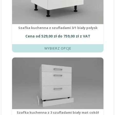
Szafka kuchenna z szufladami 3/1 biały połysk
Cena od
529,00
zł
do
759,00
zł
z VAT
WYBIERZ OPCJE
Ten
produkt
ma
wiele
wariantów.
Opcje
można
wybrać
na
stronie
produktu
Szafka kuchenna z 3 szufladami biały mat cokół