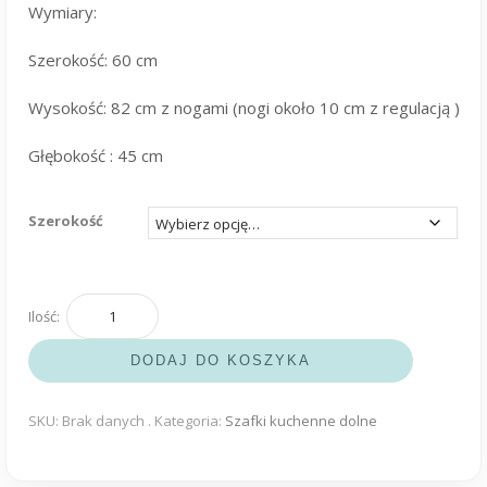
Wymiary:
Szerokość: 60 cm
Wysokość: 82 cm z nogami (nogi około 10 cm z regulacją )
Głębokość : 45 cm
Szerokość
ilość
Szafka
DODAJ DO KOSZYKA
kuchenna
z
3
SKU:
Brak danych
.
Kategoria:
Szafki kuchenne dolne
szufladami
biały
połysk
nogi