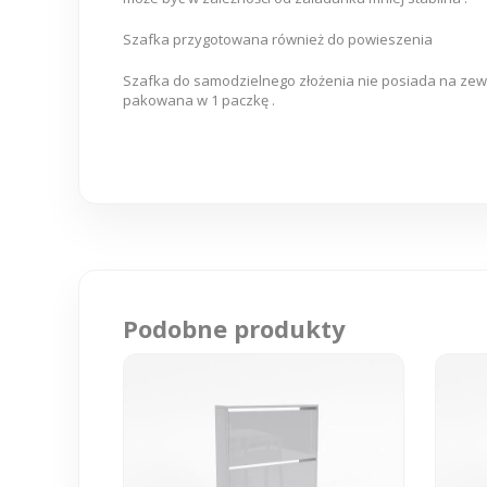
Szafka przygotowana również do powieszenia
Szafka do samodzielnego złożenia nie posiada na zewn
pakowana w 1 paczkę .
Podobne produkty
Ten
Ten
produkt
produkt
ma
ma
wiele
wiele
wariantów.
wariant
Opcje
Opcje
można
można