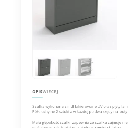
OPIS
WIECEJ
Szafka wykonana z mdf lakierowane UV oraz płyty lam
Półki uchylne 2 sztuki a w każdej po dwa rzędy na buty
Mała głębokość szafki zapewnia że szafka zajmuje nie
może być w zależności od załadunku mniej stabilna .