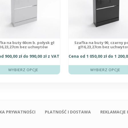
wybrać
na
stronie
tu
produktu
fka na buty 60cm b. połysk gł
Szafka na buty 90, czarny p
16,23,27cm bez uchwytów
gł16,23,27cm bez uchwyt
od
900,00
zł
do
990,00
zł
z VAT
Cena od
1 050,00
zł
do
1 200,
WYBIERZ OPCJE
WYBIERZ OPCJE
YKA PRYWATNOŚCI
PŁATNOŚĆ I DOSTAWA
REKLAMACJE 