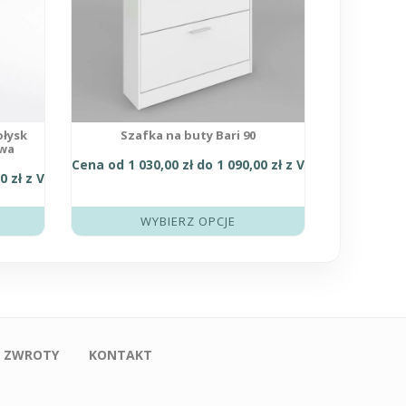
wybrać
na
stronie
produktu
ołysk
Szafka na buty Bari 90
owa
Cena od
1 030,00
zł
do
1 090,00
zł
z VAT
00
zł
z VAT
WYBIERZ OPCJE
I ZWROTY
KONTAKT