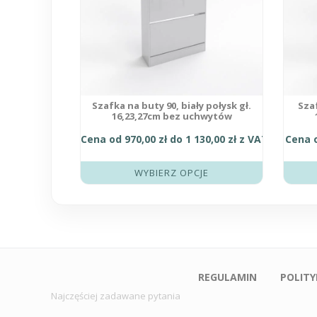
wybrać
wybrać
na
na
stronie
stronie
produktu
produk
Szafka na buty 90, biały połysk gł.
Sza
16,23,27cm bez uchwytów
Cena od
970,00
zł
do
1 130,00
zł
z VAT
Cena 
WYBIERZ OPCJE
REGULAMIN
POLIT
Najczęściej zadawane pytania