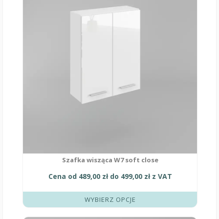
ma
wiele
wariantów.
Opcje
można
wybrać
na
stronie
produktu
Szafka wisząca W7 soft close
Cena od
489,00
zł
do
499,00
zł
z VAT
WYBIERZ OPCJE