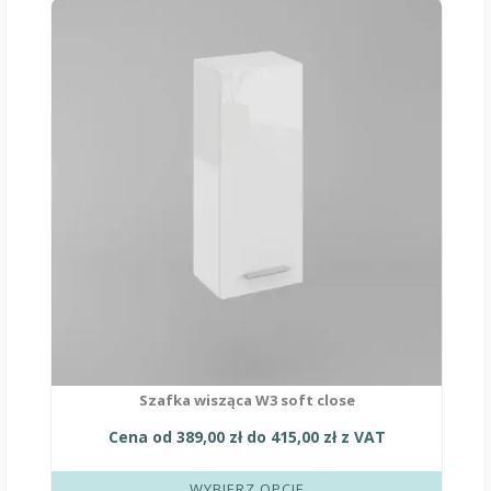
Ten
produkt
ma
wiele
wariantów.
Opcje
można
wybrać
na
stronie
produktu
Szafka wisząca W3 soft close
Cena od
389,00
zł
do
415,00
zł
z VAT
WYBIERZ OPCJE