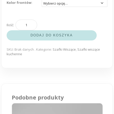
Kolor frontów:
ilość
Szafka
DODAJ DO KOSZYKA
wisząca
W10
SKU:
Brak danych
.
Kategorie:
Szafki Wiszące
,
Szafki wiszące
kuchenne
Podobne produkty
Ten
produkt