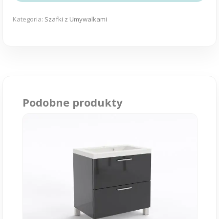
umywalką
Gabi
Kategoria:
Szafki z Umywalkami
60cm
biały
połysk
wisząca
Podobne produkty