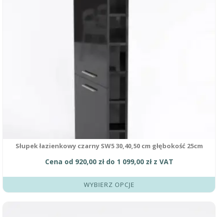
wariantów.
Opcje
można
wybrać
na
stronie
produktu
Słupek łazienkowy czarny SW5 30,40,50 cm głębokość 25cm
Cena od
920,00
zł
do
1 099,00
zł
z VAT
WYBIERZ OPCJE
Ten
produkt