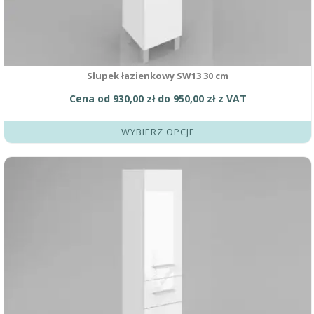
Słupek łazienkowy SW13 30 cm
Cena od
930,00
zł
do
950,00
zł
z VAT
WYBIERZ OPCJE
Ten
produkt
ma
wiele
wariantów.
Opcje
można
wybrać
na
stronie
produktu