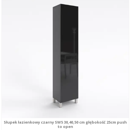
ma
wiele
wariantów.
Opcje
można
wybrać
na
stronie
produktu
Słupek łazienkowy czarny SW5 30,40,50 cm głębokość 25cm push
to open