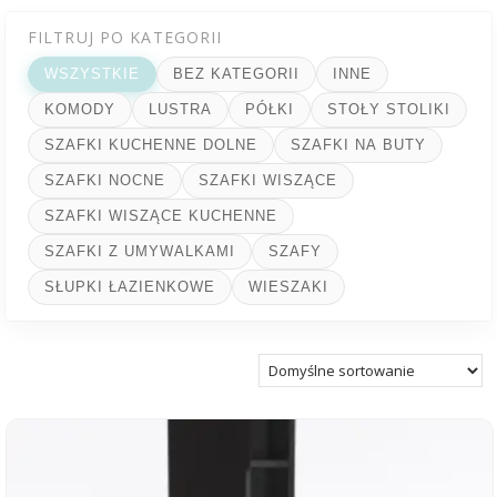
FILTRUJ PO KATEGORII
WSZYSTKIE
BEZ KATEGORII
INNE
KOMODY
LUSTRA
PÓŁKI
STOŁY STOLIKI
SZAFKI KUCHENNE DOLNE
SZAFKI NA BUTY
SZAFKI NOCNE
SZAFKI WISZĄCE
SZAFKI WISZĄCE KUCHENNE
SZAFKI Z UMYWALKAMI
SZAFY
SŁUPKI ŁAZIENKOWE
WIESZAKI
Ten
produkt
ma
wiele