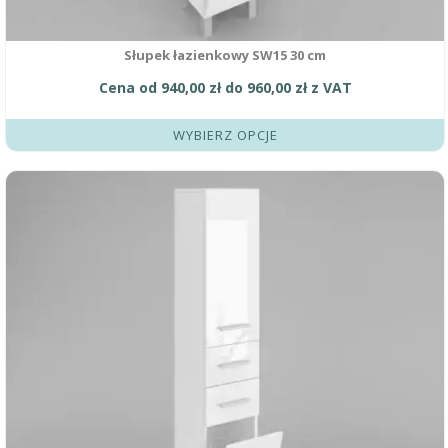
Słupek łazienkowy SW15 30 cm
Cena od
940,00
zł
do
960,00
zł
z VAT
WYBIERZ OPCJE
Ten
produkt
ma
wiele
wariantów.
Opcje
można
wybrać
na
stronie
produktu