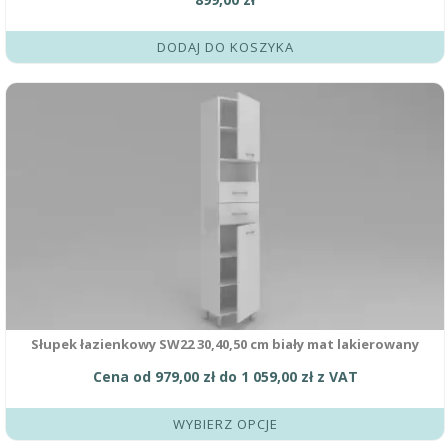
DODAJ DO KOSZYKA
Ten
produkt
ma
wiele
wariantów.
Opcje
można
wybrać
na
stronie
produktu
Słupek łazienkowy SW22 30,40,50 cm biały mat lakierowany
Cena od
979,00
zł
do
1 059,00
zł
z VAT
WYBIERZ OPCJE