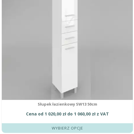
można
wybrać
na
stronie
produktu
Słupek łazienkowy SW13 50cm
Cena od
1 020,00
zł
do
1 060,00
zł
z VAT
WYBIERZ OPCJE