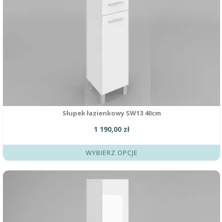
Słupek łazienkowy SW13 40cm
1 190,00
zł
WYBIERZ OPCJE
Ten
produkt
ma
wiele
wariantów.
Opcje