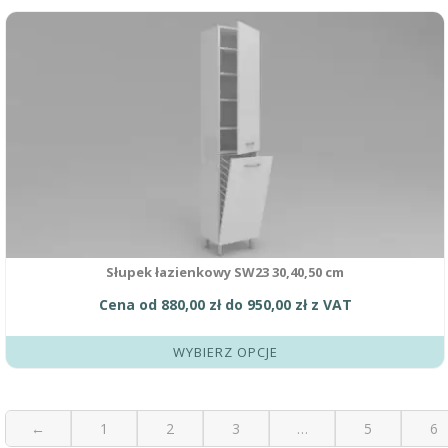
Ten
produkt
ma
wiele
wariantów.
Opcje
można
wybrać
na
stronie
produktu
Słupek łazienkowy SW23 30,40,50 cm
Cena od
880,00
zł
do
950,00
zł
z VAT
WYBIERZ OPCJE
←
1
2
3
…
5
6