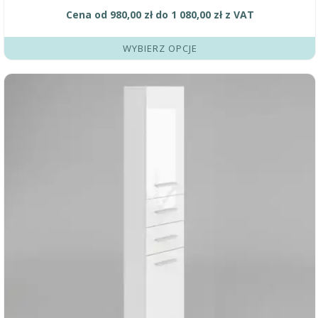
Cena od
980,00
zł
do
1 080,00
zł
z VAT
WYBIERZ OPCJE
Ten
produkt
ma
wiele
wariantów.
Opcje
można
wybrać
na
stronie
produktu