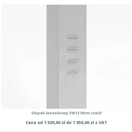
Ten
produkt
ma
wiele
wariantów.
Opcje
można
wybrać
na
stronie
produktu
Słupek łazienkowy SW13 50cm cokół
Cena od
1 020,00
zł
do
1 050,00
zł
z VAT