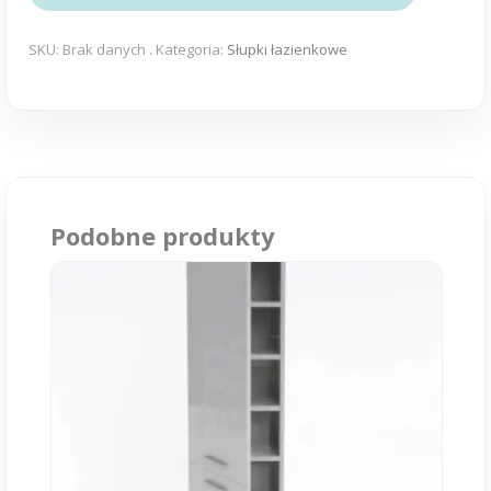
SW5
30,40,50
SKU:
Brak danych
.
Kategoria:
Słupki łazienkowe
cm
Podobne produkty
Ten
produkt
ma
wiele
wariantów.
Opcje
można
wybrać
na
stronie
produktu