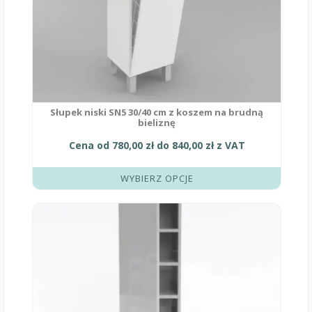
Słupek niski SN5 30/40 cm z koszem na brudną
bieliznę
Cena od
780,00
zł
do
840,00
zł
z VAT
WYBIERZ OPCJE
Ten
produkt
ma
wiele
wariantów.
Opcje
można
wybrać
na