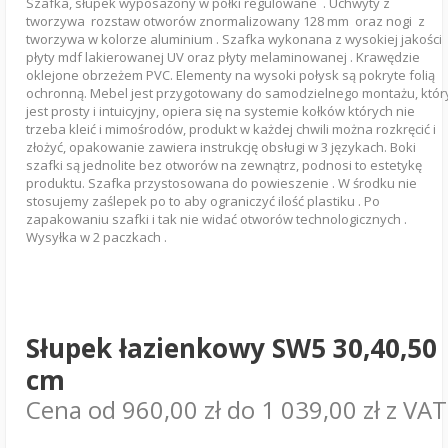
Szafka, słupek wyposażony w półki regulowane . Uchwyty z
tworzywa rozstaw otworów znormalizowany 128 mm oraz nogi z
tworzywa w kolorze aluminium . Szafka wykonana z wysokiej jakości
płyty mdf lakierowanej UV oraz płyty melaminowanej . Krawędzie
oklejone obrzeżem PVC. Elementy na wysoki połysk są pokryte folią
ochronną. Mebel jest przygotowany do samodzielnego montażu, któr
jest prosty i intuicyjny, opiera się na systemie kołków których nie
trzeba kleić i mimośrodów, produkt w każdej chwili można rozkręcić i
złożyć, opakowanie zawiera instrukcję obsługi w 3 językach. Boki
szafki są jednolite bez otworów na zewnątrz, podnosi to estetykę
produktu. Szafka przystosowana do powieszenie . W środku nie
stosujemy zaślepek po to aby ograniczyć ilość plastiku . Po
zapakowaniu szafki i tak nie widać otworów technologicznych .
Wysyłka w 2 paczkach .
Słupek łazienkowy SW5 30,40,50
cm
Cena od
960,00
zł
do
1 039,00
zł
z VAT