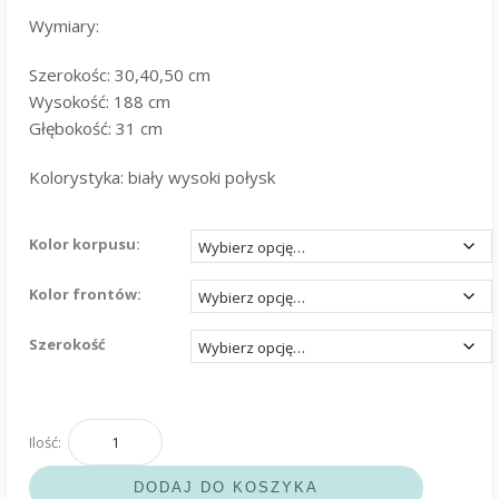
Wymiary:
Szerokośc: 30,40,50 cm
Wysokość: 188 cm
Głębokość: 31 cm
Kolorystyka: biały wysoki połysk
Kolor korpusu:
Kolor frontów:
Szerokość
ilość
Słupek
DODAJ DO KOSZYKA
łazienkowy