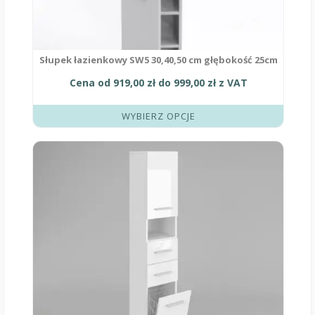
Słupek łazienkowy SW5 30,40,50 cm głębokość 25cm
Cena od
919,00
zł
do
999,00
zł
z VAT
WYBIERZ OPCJE
Ten
produkt
ma
wiele
wariantów.
Opcje
można
wybrać
na
stronie
produktu