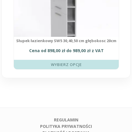
stronie
produktu
Słupek łazienkowy SW5 30,40,50 cm głębokosc 20cm
Cena od
898,00
zł
do
989,00
zł
z VAT
WYBIERZ OPCJE
REGULAMIN
POLITYKA PRYWATNOŚCI