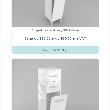
Słupek łazienkowy SW4 40cm
Cena od
890,00
zł
do
950,00
zł
z VAT
WYBIERZ OPCJE
Ten
produkt
ma
wiele
wariantów.
Opcje
można
wybrać
na
stronie
produktu