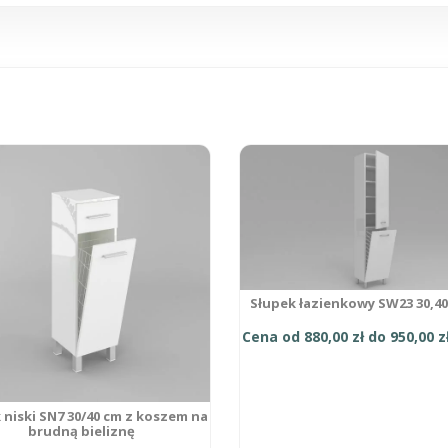
cm
Ten
produkt
ma
wiele
ów.
wariantów.
Opcje
można
wybrać
na
Słupek łazienkowy SW23 30,40
stronie
tu
produktu
Cena od
880,00
zł
do
950,00
z
 niski SN7 30/40 cm z koszem na
brudną bieliznę