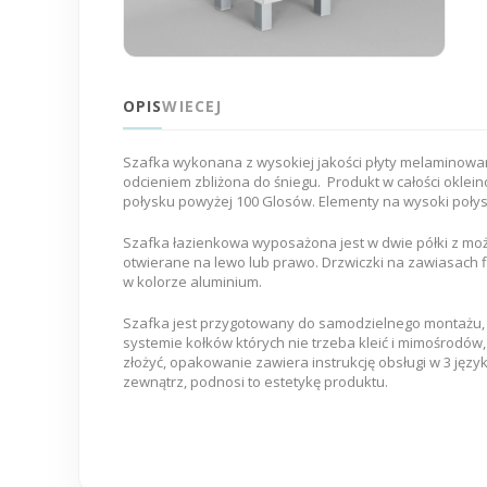
OPIS
WIECEJ
Szafka wykonana z wysokiej jakości płyty melaminowanej
odcieniem zbliżona do śniegu. Produkt w całości okle
połysku powyżej 100 Glosów. Elementy na wysoki połysk
Szafka łazienkowa wyposażona jest w dwie półki z możli
otwierane na lewo lub prawo. Drzwiczki na zawiasach f
w kolorze aluminium.
Szafka jest przygotowany do samodzielnego montażu, któ
systemie kołków których nie trzeba kleić i mimośrodów, 
złożyć, opakowanie zawiera instrukcję obsługi w 3 języ
zewnątrz, podnosi to estetykę produktu.