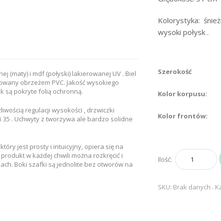
Kolorystyka: śnież
wysoki połysk .
Szerokość
 (maty) i mdf (połyski) lakierowanej UV . Biel
inowany obrzeżem PVC. Jakość wysokiego
 są pokryte folią ochronną.
Kolor korpusu:
wością regulacji wysokości , drzwiczki
Kolor frontów:
i 35 . Uchwyty z tworzywa ale bardzo solidne
ry jest prosty i intuicyjny, opiera się na
produkt w każdej chwili można rozkręcić i
ilość
kach. Boki szafki są jednolite bez otworów na
Słupek
niski
SKU:
Brak danych
.
K
z
półkami
SN2
30/40