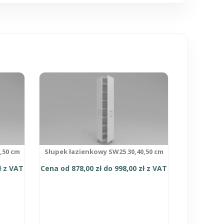
Ten
produkt
ma
wiele
wariantów.
Opcje
można
wybrać
na
,50 cm
Słupek łazienkowy SW25 30,40,50 cm
stronie
produktu
ł
z VAT
Cena od
878,00
zł
do
998,00
zł
z VAT