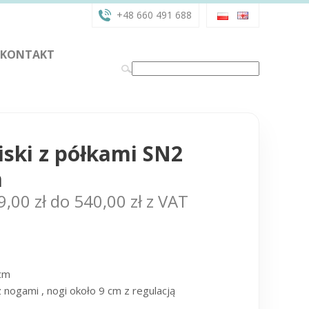
+48 660 491 688
KONTAKT
iski z półkami SN2
m
9,00
zł
do
540,00
zł
z VAT
cm
 nogami , nogi około 9 cm z regulacją