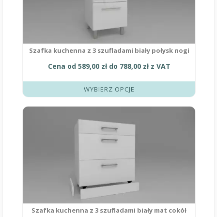
można
wybrać
na
stronie
produktu
Szafka kuchenna z 3 szufladami biały połysk nogi
Cena od
589,00
zł
do
788,00
zł
z VAT
WYBIERZ OPCJE
Ten
produkt
ma
wiele
wariantów.
Opcje
można
wybrać
na
stronie
produktu
Szafka kuchenna z 3 szufladami biały mat cokół