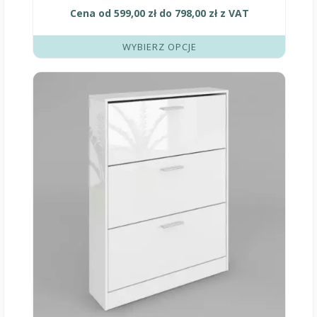
Cena od
599,00
zł
do
798,00
zł
z VAT
WYBIERZ OPCJE
Ten
produkt
ma
wiele
wariantów.
Opcje
można
wybrać
na
stronie
produktu