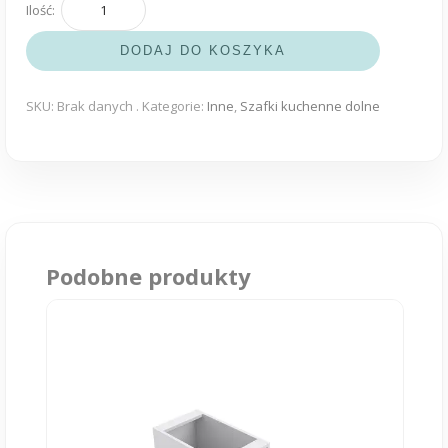
ilość
Szafka
DODAJ DO KOSZYKA
kuchenna
kontener
z
SKU:
Brak danych
.
Kategorie:
Inne
,
Szafki kuchenne dolne
3szuf
50,60,80cm
połysk
na
kółkach
Podobne produkty
Ten
produkt
ma
wiele
wariantów.
Opcje
można
wybrać