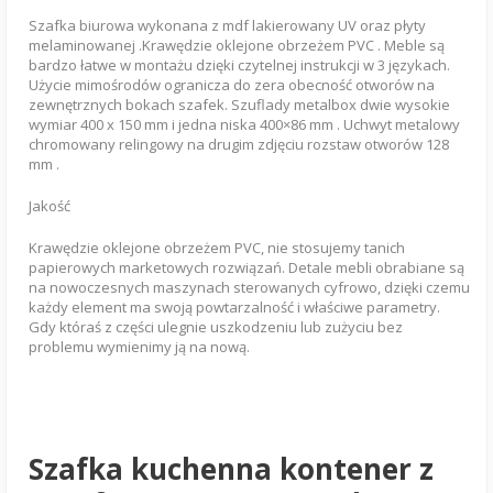
Szafka biurowa wykonana z mdf lakierowany UV oraz płyty
melaminowanej .Krawędzie oklejone obrzeżem PVC . Meble są
bardzo łatwe w montażu dzięki czytelnej instrukcji w 3 językach.
Użycie mimośrodów ogranicza do zera obecność otworów na
zewnętrznych bokach szafek. Szuflady metalbox dwie wysokie
wymiar 400 x 150 mm i jedna niska 400×86 mm . Uchwyt metalowy
chromowany relingowy na drugim zdjęciu rozstaw otworów 128
mm .
Jakość
Krawędzie oklejone obrzeżem PVC, nie stosujemy tanich
papierowych marketowych rozwiązań. Detale mebli obrabiane są
na nowoczesnych maszynach sterowanych cyfrowo, dzięki czemu
każdy element ma swoją powtarzalność i właściwe parametry.
Gdy któraś z części ulegnie uszkodzeniu lub zużyciu bez
problemu wymienimy ją na nową.
Szafka kuchenna kontener z