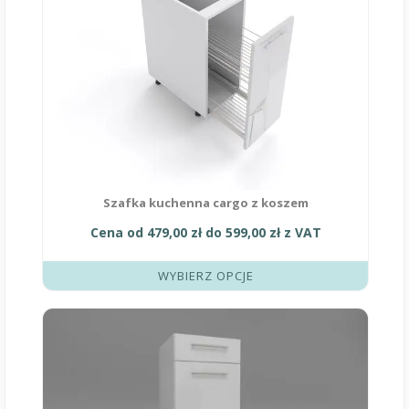
na
stronie
produktu
Szafka kuchenna cargo z koszem
Cena od
479,00
zł
do
599,00
zł
z VAT
WYBIERZ OPCJE
Ten
produkt
ma
wiele
wariantów.
Opcje